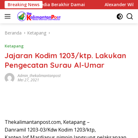
Langsung
 Oknum Media Berakhir Damai
Breaking News
Alexander Wilyo Kanton
ke
konten
Beranda
Ketapang
Ketapang
Jajaran Kodim 1203/ktp. Lakukan
Pengecatan Surau Al-Umar
Admin_thekalimantanpost
Mei 27, 2021
Thekalimantanpost.com, Ketapang –
Danramil 1203-03/Kdw Kodim 1203/ktp,
Kapten Inf Mardianus pimpin langsung pelaksanaan