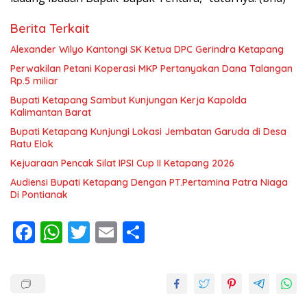
Berita Terkait
Alexander Wilyo Kantongi SK Ketua DPC Gerindra Ketapang
Perwakilan Petani Koperasi MKP Pertanyakan Dana Talangan
Rp.5 miliar
Bupati Ketapang Sambut Kunjungan Kerja Kapolda
Kalimantan Barat
Bupati Ketapang Kunjungi Lokasi Jembatan Garuda di Desa
Ratu Elok
Kejuaraan Pencak Silat IPSI Cup II Ketapang 2026
Audiensi Bupati Ketapang Dengan PT.Pertamina Patra Niaga
Di Pontianak
F
W
T
E
S
ac
h
w
m
h
e
at
itt
ai
ar
b
s
er
l
e