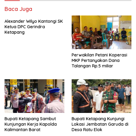
o
A
Baca Juga
o
p
Alexander Wilyo Kantongi SK
k
p
Ketua DPC Gerindra
Ketapang
Perwakilan Petani Koperasi
MKP Pertanyakan Dana
Talangan Rp.5 miliar
Bupati Ketapang Sambut
Bupati Ketapang Kunjungi
Kunjungan Kerja Kapolda
Lokasi Jembatan Garuda di
Kalimantan Barat
Desa Ratu Elok