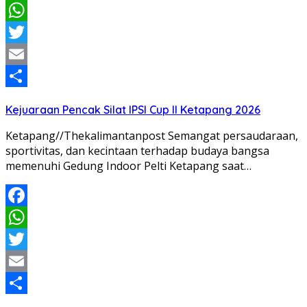
Facebook
WhatsApp
Twitter
Email
Share
Kejuaraan Pencak Silat IPSI Cup II Ketapang 2026
Ketapang//Thekalimantanpost Semangat persaudaraan,
sportivitas, dan kecintaan terhadap budaya bangsa
memenuhi Gedung Indoor Pelti Ketapang saat…
Facebook
WhatsApp
Twitter
Email
Share