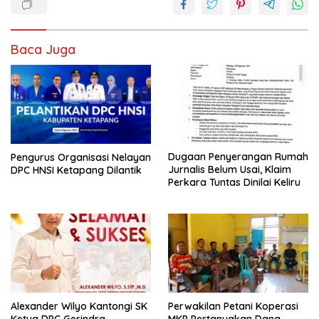
b
s
er
l
e
o
A
Baca Juga
o
p
k
p
Dugaan Penyerangan Rumah
Pengurus Organisasi Nelayan
Jurnalis Belum Usai, Klaim
DPC HNSI Ketapang Dilantik
Perkara Tuntas Dinilai Keliru
Alexander Wilyo Kantongi SK
Perwakilan Petani Koperasi
Ketua DPC Gerindra
MKP Pertanyakan Dana