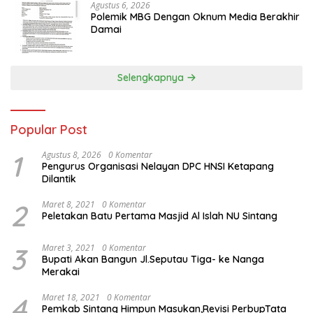
Agustus 6, 2026
Polemik MBG Dengan Oknum Media Berakhir
Damai
Selengkapnya
Popular Post
1
Agustus 8, 2026
0 Komentar
Pengurus Organisasi Nelayan DPC HNSI Ketapang
Dilantik
2
Maret 8, 2021
0 Komentar
Peletakan Batu Pertama Masjid Al Islah NU Sintang
3
Maret 3, 2021
0 Komentar
Bupati Akan Bangun Jl.Seputau Tiga- ke Nanga
Merakai
4
Maret 18, 2021
0 Komentar
Pemkab Sintang Himpun Masukan,Revisi PerbupTata