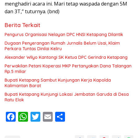
menghadiri acara ini. Mari tetap waspada dengan 5M
dan 3T,” tuturnya. (bnd)
Berita Terkait
Pengurus Organisasi Nelayan DPC HNSI Ketapang Dilantik
Dugaan Penyerangan Rumah Jurnalis Belum Usai, Klaim
Perkara Tuntas Dinilai Keliru
Alexander Wilyo Kantongi SK Ketua DPC Gerindra Ketapang
Perwakilan Petani Koperasi MKP Pertanyakan Dana Talangan
Rp.5 miliar
Bupati Ketapang Sambut Kunjungan Kerja Kapolda
Kalimantan Barat
Bupati Ketapang Kunjungi Lokasi Jembatan Garuda di Desa
Ratu Elok
F
W
T
E
S
ac
h
w
m
h
e
at
itt
ai
ar