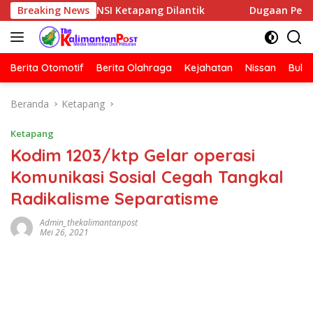
Langsung
C HNSI Ketapang Dilantik
Breaking News
Dugaan Penyerangan Rumah Ju
ke
konten
Berita Otomotif
Berita Olahraga
Kejahatan
Nissan
Bulut
Beranda
Ketapang
Ketapang
Kodim 1203/ktp Gelar operasi
Komunikasi Sosial Cegah Tangkal
Radikalisme Separatisme
Admin_thekalimantanpost
Mei 26, 2021