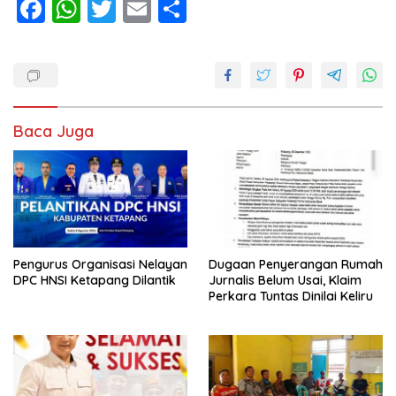
F
W
T
E
S
ac
h
w
m
h
e
at
itt
ai
ar
b
s
er
l
e
o
A
Baca Juga
o
p
k
p
Pengurus Organisasi Nelayan
Dugaan Penyerangan Rumah
DPC HNSI Ketapang Dilantik
Jurnalis Belum Usai, Klaim
Perkara Tuntas Dinilai Keliru