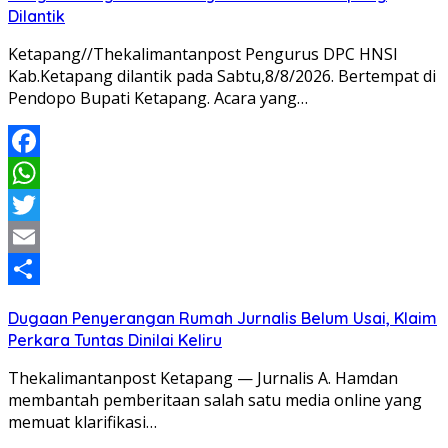
Dilantik
Ketapang//Thekalimantanpost Pengurus DPC HNSI
Kab.Ketapang dilantik pada Sabtu,8/8/2026. Bertempat di
Pendopo Bupati Ketapang. Acara yang…
Facebook
WhatsApp
Twitter
Email
Share
Dugaan Penyerangan Rumah Jurnalis Belum Usai, Klaim
Perkara Tuntas Dinilai Keliru
Thekalimantanpost Ketapang — Jurnalis A. Hamdan
membantah pemberitaan salah satu media online yang
memuat klarifikasi…