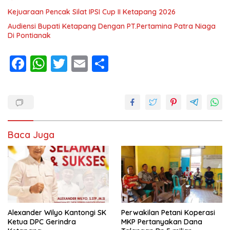
Kejuaraan Pencak Silat IPSI Cup II Ketapang 2026
Audiensi Bupati Ketapang Dengan PT.Pertamina Patra Niaga
Di Pontianak
F
W
T
E
S
ac
h
w
m
h
e
at
itt
ai
ar
b
s
er
l
e
o
A
Baca Juga
o
p
k
p
Alexander Wilyo Kantongi SK
Perwakilan Petani Koperasi
Ketua DPC Gerindra
MKP Pertanyakan Dana