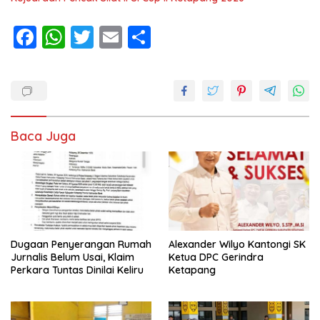
F
W
T
E
S
ac
h
w
m
h
e
at
itt
ai
ar
b
s
er
l
e
o
A
Baca Juga
o
p
k
p
Dugaan Penyerangan Rumah
Alexander Wilyo Kantongi SK
Jurnalis Belum Usai, Klaim
Ketua DPC Gerindra
Perkara Tuntas Dinilai Keliru
Ketapang