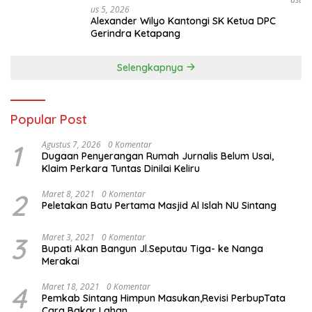
Us 5, 2026
Alexander Wilyo Kantongi SK Ketua DPC
Gerindra Ketapang
Selengkapnya
Popular Post
1
Agustus 7, 2026
0 Komentar
Dugaan Penyerangan Rumah Jurnalis Belum Usai,
Klaim Perkara Tuntas Dinilai Keliru
2
Maret 8, 2021
0 Komentar
Peletakan Batu Pertama Masjid Al Islah NU Sintang
3
Maret 3, 2021
0 Komentar
Bupati Akan Bangun Jl.Seputau Tiga- ke Nanga
Merakai
4
Maret 18, 2021
0 Komentar
Pemkab Sintang Himpun Masukan,Revisi PerbupTata
Cara Bakar Lahan