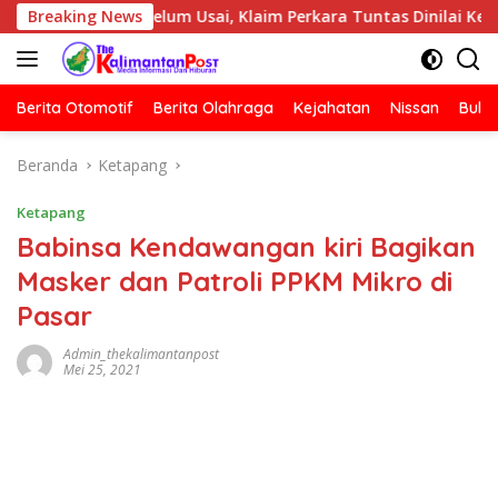
Langsung
lis Belum Usai, Klaim Perkara Tuntas Dinilai Keliru
Breaking News
P
ke
konten
Berita Otomotif
Berita Olahraga
Kejahatan
Nissan
Bulut
Beranda
Ketapang
Ketapang
Babinsa Kendawangan kiri Bagikan
Masker dan Patroli PPKM Mikro di
Pasar
Admin_thekalimantanpost
Mei 25, 2021