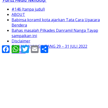
Fairuz Media Teknologi
#146 (tanpa judul)
ABOUT
Babinsa koramil kota ajarkan Tata Cara Upacara
Bendera
Bahas masalah Pilkades Danramil Nanga Tayap
sampaikan ini;
Disclaimer
GAWAI DAYAK SINTANG 29 – 31 JULI 2022
Facebook
WhatsApp
Twitter
Email
Share
Home 2
Home 3
Home 4
Home 5
Home 6
Indeks
KEBIJAKAN PRIVACY
Kode Etik
Kodim 1203/Ktp Tingkatkan Pengetahuan Tentang
Bahaya Narkoba
KONTAK KAMI