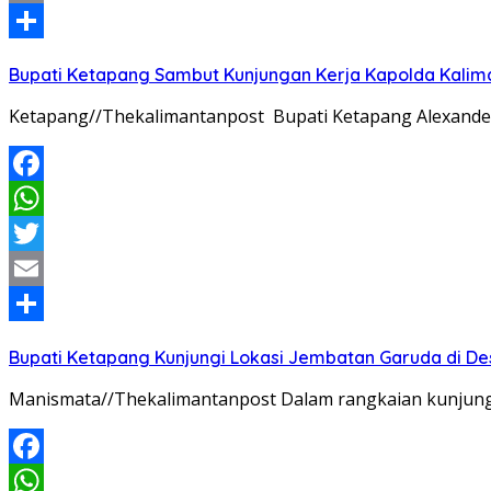
Email
Share
Bupati Ketapang Sambut Kunjungan Kerja Kapolda Kalim
Ketapang//Thekalimantanpost Bupati Ketapang Alexander 
Facebook
WhatsApp
Twitter
Email
Share
Bupati Ketapang Kunjungi Lokasi Jembatan Garuda di De
Manismata//Thekalimantanpost Dalam rangkaian kunjunga
Facebook