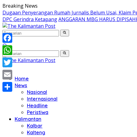
Langsung
Breaking News
ke
Dugaan Penyerangan Rumah Jurnalis Belum Usai, Klaim Per
konten
DPC Gerindra Ketapang
ANGGARAN MBG HARUS DIPISAH
Facebook
WhatsApp
Twitter
Home
Email
News
Nasional
Share
Internasional
Headline
Peristiwa
Kalimantan
Kalbar
Kalteng