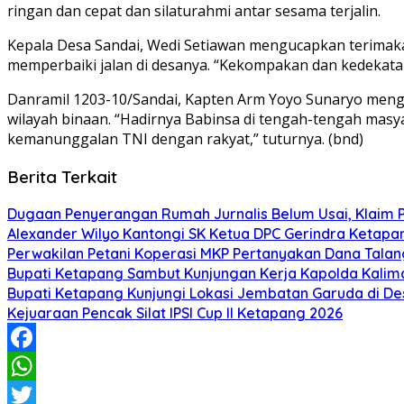
ringan dan cepat dan silaturahmi antar sesama terjalin.
Kepala Desa Sandai, Wedi Setiawan mengucapkan terima
memperbaiki jalan di desanya. “Kekompakan dan kedekatan
Danramil 1203-10/Sandai, Kapten Arm Yoyo Sunaryo menga
wilayah binaan. “Hadirnya Babinsa di tengah-tengah masy
kemanunggalan TNI dengan rakyat,” tuturnya. (bnd)
Berita Terkait
Dugaan Penyerangan Rumah Jurnalis Belum Usai, Klaim Per
Alexander Wilyo Kantongi SK Ketua DPC Gerindra Ketapa
Perwakilan Petani Koperasi MKP Pertanyakan Dana Talang
Bupati Ketapang Sambut Kunjungan Kerja Kapolda Kalim
Bupati Ketapang Kunjungi Lokasi Jembatan Garuda di De
Kejuaraan Pencak Silat IPSI Cup II Ketapang 2026
Facebook
WhatsApp