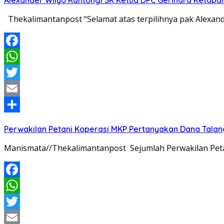
Alexander Wilyo Kantongi SK Ketua DPC Gerindra Ketapa
Thekalimantanpost “Selamat atas terpilihnya pak Alexan
Facebook
WhatsApp
Twitter
Email
Share
Perwakilan Petani Koperasi MKP Pertanyakan Dana Talang
Manismata//Thekalimantanpost Sejumlah Perwakilan Pet
Facebook
WhatsApp
Twitter