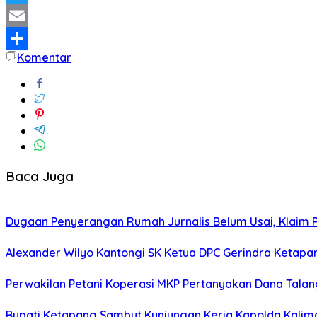
Twitter
Email
Komentar
Share
Baca Juga
Dugaan Penyerangan Rumah Jurnalis Belum Usai, Klaim Per
Alexander Wilyo Kantongi SK Ketua DPC Gerindra Ketapa
Perwakilan Petani Koperasi MKP Pertanyakan Dana Talang
Bupati Ketapang Sambut Kunjungan Kerja Kapolda Kalim