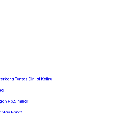
kara Tuntas Dinilai Keliru
ng
an Rp.5 miliar
antan Barat