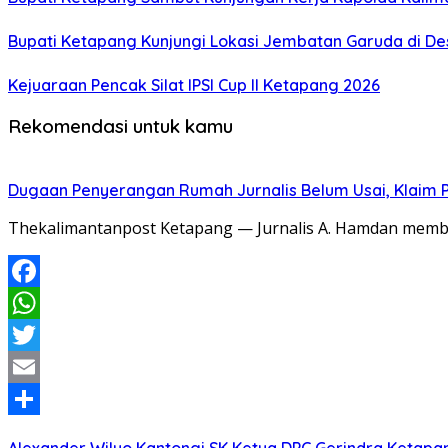
Bupati Ketapang Kunjungi Lokasi Jembatan Garuda di De
Kejuaraan Pencak Silat IPSI Cup II Ketapang 2026
Rekomendasi untuk kamu
Dugaan Penyerangan Rumah Jurnalis Belum Usai, Klaim Per
Thekalimantanpost Ketapang — Jurnalis A. Hamdan memban
Facebook
WhatsApp
Twitter
Email
Share