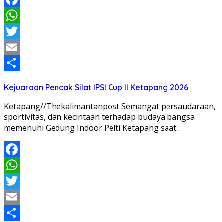
Facebook
WhatsApp
Twitter
Email
Share
Kejuaraan Pencak Silat IPSI Cup II Ketapang 2026
Ketapang//Thekalimantanpost Semangat persaudaraan,
sportivitas, dan kecintaan terhadap budaya bangsa
memenuhi Gedung Indoor Pelti Ketapang saat…
Facebook
WhatsApp
Twitter
Email