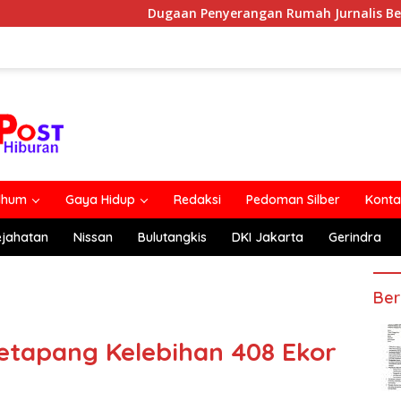
Dugaan Penyerangan Rumah Jurnalis Belum Usai, Klaim Per
lhum
Gaya Hidup
Redaksi
Pedoman Silber
Konta
ejahatan
Nissan
Bulutangkis
DKI Jakarta
Gerindra
Ber
Ketapang Kelebihan 408 Ekor