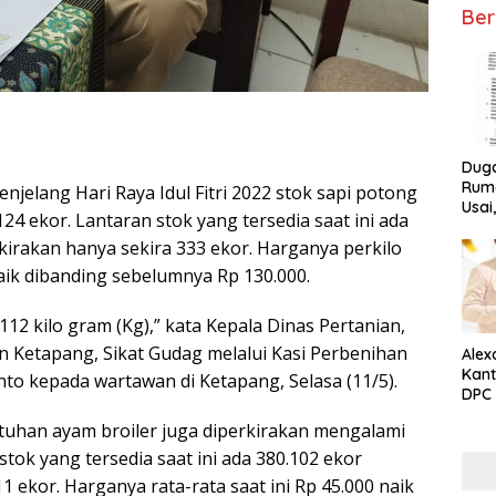
Ber
Dug
Ruma
jelang Hari Raya Idul Fitri 2022 stok sapi potong
Usai
24 ekor. Lantaran stok yang tersedia saat ini ada
Tunta
irakan hanya sekira 333 ekor. Harganya perkilo
naik dibanding sebelumnya Rp 130.000.
112 kilo gram (Kg),” kata Kepala Dinas Pertanian,
Ketapang, Sikat Gudag melalui Kasi Perbenihan
Alex
Kant
to kepada wartawan di Ketapang, Selasa (11/5).
DPC 
Ket
han ayam broiler juga diperkirakan mengalami
stok yang tersedia saat ini ada 380.102 ekor
 ekor. Harganya rata-rata saat ini Rp 45.000 naik