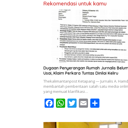
Rekomendasi untuk kamu
Dugaan Penyerangan Rumah Jurnalis Belu
Usai, Klaim Perkara Tuntas Dinilai Keliru
Thekalimantanpost Ketapang — Jurnalis A. Ham
membantah pemberitaan salah satu media onli
yang memuat klarifikasi…
F
W
T
E
S
ac
h
w
m
h
e
at
itt
ai
ar