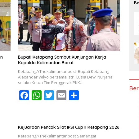
b
s
er
l
e
Be
Ke
o
A
o
p
k
p
an
Bupati Ketapang Sambut Kunjungan Kerja
Kapolda Kalimantan Barat
Ketapang//Thekalimantanpost Bupati Ketapang
Alexander Wilyo bersama istri, Lusia Dewi Nurjana
selaku Ketua Tim Penggerak PKK…
Ber
F
W
T
E
S
ac
h
w
m
h
e
at
itt
ai
ar
b
s
er
l
e
Kejuaraan Pencak Silat IPSI Cup II Ketapang 2026
o
A
Ketapang//Thekalimantanpost Semangat