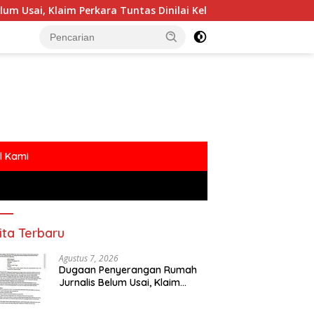
kara Tuntas Dinilai Keliru
Polemik MBG Dengan Oknum
l Kami
ita Terbaru
Agustus 7, 2026
Dugaan Penyerangan Rumah
Jurnalis Belum Usai, Klaim
Perkara Tuntas Dinilai Keliru