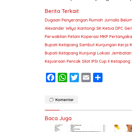
Berita Terkait
Dugaan Penyerangan Rumah Jurnalis Belum Us
Alexander Wilyo Kantongi SK Ketua DPC Ge
Perwakilan Petani Koperasi MKP Pertanyaka
Bupati Ketapang Sambut Kunjungan Kerja 
Bupati Ketapang Kunjungi Lokasi Jembatan
Kejuaraan Pencak Silat IPSI Cup II Ketapang
F
W
T
E
S
ac
h
w
m
h
e
at
itt
ai
ar
Komentar
b
s
er
l
e
o
A
Baca Juga
o
p