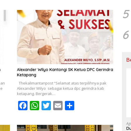
5
6
B
m
Alexander Wilyo Kantongi SK Ketua DPC Gerindra
Ketapang
dan
Thekalimantanpost “Selamat atas terpilihnya pak
ne
Alexander Wilyo sebagai ketua dpc gerindra kab
ketapang. Bergerak…
F
W
T
E
S
ac
h
w
m
h
e
at
itt
ai
ar
Ag
Du