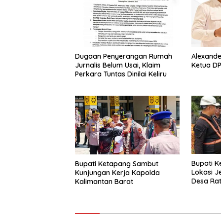
k
p
Dugaan Penyerangan Rumah
Alexande
Jurnalis Belum Usai, Klaim
Ketua DP
Perkara Tuntas Dinilai Keliru
Bupati K
Bupati Ketapang Sambut
Lokasi J
Kunjungan Kerja Kapolda
Desa Rat
Kalimantan Barat