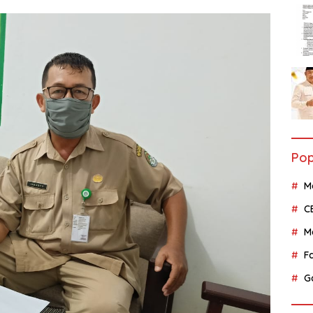
Pop
M
C
M
F
G