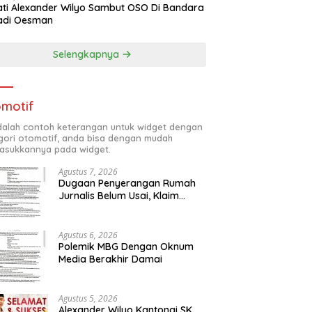
ti Alexander Wilyo Sambut OSO Di Bandara
adi Oesman
Selengkapnya
motif
adalah contoh keterangan untuk widget dengan
gori otomotif, anda bisa dengan mudah
sukkannya pada widget.
Agustus 7, 2026
Dugaan Penyerangan Rumah
Jurnalis Belum Usai, Klaim
Perkara Tuntas Dinilai Keliru
Agustus 6, 2026
Polemik MBG Dengan Oknum
Media Berakhir Damai
Agustus 5, 2026
Alexander Wilyo Kantongi SK