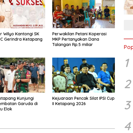
r Wilyo Kantongi SK
Perwakilan Petani Koperasi
C Gerindra Ketapang
MKP Pertanyakan Dana
Talangan Rp.5 miliar
Pop
1
2
etapang Kunjungi
Kejuaraan Pencak Silat IPSI Cup
3
embatan Garuda di
II Ketapang 2026
u Elok
4