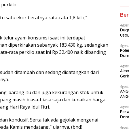
perkilo.
Ber
u satu ekor beratnya rata-rata 1,8 kilo,”
Agust
Duga
Usai
telur ayam konsumsi saat ini terdapat
han diperkirakan sebanyak 183.430 kg, sedangkan
Agust
Pole
ata-rata perkilo saat ini Rp 32.400 naik dibanding
Dam
Agust
Alex
 sudah ditambah dan sedang didatangkan dari
Geri
nya.
Agust
ANG
ang-barang itu dan juga kekurangan stok untuk
ANG
pang masih biasa-biasa saja dan kenaikan harga
g Hari Raya Idul Fitri.
Agust
Perw
Dana
dan kondusif. Serta tak ada gejolak mengenai
da Kamis mendatang,” ujarnya. (bnd)
Agust