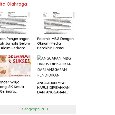
ita Olahraga
Polemik MBG Dengan
aan Penyerangan
Oknum Media
h Jurnalis Belum
Berakhir Damai
, Klaim Perkara
s Dinilai Keliru
ander Wilyo
ANGGARAN MBG
ongi SK Ketua
HARUS DIPISAHKAN
Gerindra
DARI ANGGARAN
apang
PENDIDIKAN
Selengkapnya