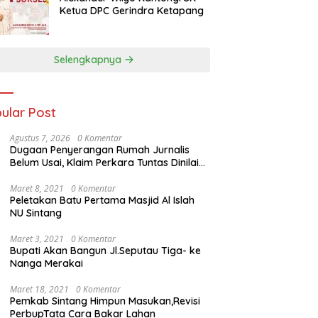
Ketua DPC Gerindra Ketapang
Selengkapnya
ular Post
Agustus 7, 2026
0 Komentar
Dugaan Penyerangan Rumah Jurnalis
Belum Usai, Klaim Perkara Tuntas Dinilai
Keliru
Maret 8, 2021
0 Komentar
Peletakan Batu Pertama Masjid Al Islah
NU Sintang
Maret 3, 2021
0 Komentar
Bupati Akan Bangun Jl.Seputau Tiga- ke
Nanga Merakai
Maret 18, 2021
0 Komentar
Pemkab Sintang Himpun Masukan,Revisi
PerbupTata Cara Bakar Lahan