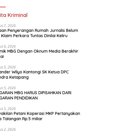
ita Kriminal
us 7, 2026
an Penyerangan Rumah Jurnalis Belum
, Klaim Perkara Tuntas Dinilai Keliru
us 6, 2026
mik MBG Dengan Oknum Media Berakhir
ai
us 5, 2026
ander Wilyo Kantongi SK Ketua DPC
ndra Ketapang
us 5, 2026
GARAN MBG HARUS DIPISAHKAN DARI
GARAN PENDIDIKAN
us 5, 2026
akilan Petani Koperasi MKP Pertanyakan
 Talangan Rp.5 miliar
us 2, 2026