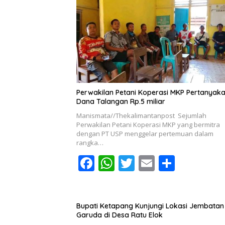
b
s
er
l
e
o
A
o
p
k
p
Perwakilan Petani Koperasi MKP Pertanyak
Dana Talangan Rp.5 miliar
Manismata//Thekalimantanpost Sejumlah
Perwakilan Petani Koperasi MKP yang bermitra
dengan PT USP menggelar pertemuan dalam
rangka…
F
W
T
E
S
ac
h
w
m
h
e
at
itt
ai
ar
b
s
er
l
e
Bupati Ketapang Kunjungi Lokasi Jembatan
Garuda di Desa Ratu Elok