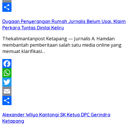
Email
Share
Dugaan Penyerangan Rumah Jurnalis Belum Usai, Klaim
Perkara Tuntas Dinilai Keliru
Thekalimantanpost Ketapang — Jurnalis A. Hamdan
membantah pemberitaan salah satu media online yang
memuat klarifikasi…
Facebook
WhatsApp
Twitter
Email
Share
Alexander Wilyo Kantongi SK Ketua DPC Gerindra
Ketapang