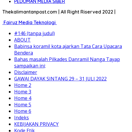
PEDOMAN MEDIA SIBER
Thekalimantanpost.com | All Right Riserved 2022 |
Fairuz Media Teknologi
#146 (tanpa judul)
ABOUT
Babinsa koramil kota ajarkan Tata Cara Upacara
Bendera
Bahas masalah Pilkades Danramil Nanga Tayap
sampaikan ini;
Disclaimer
GAWAI DAYAK SINTANG 29 – 31 JULI 2022
Home 2
Home 3
Home 4
Home 5
Home 6
Indeks
KEBIJAKAN PRIVACY
Kode Etik