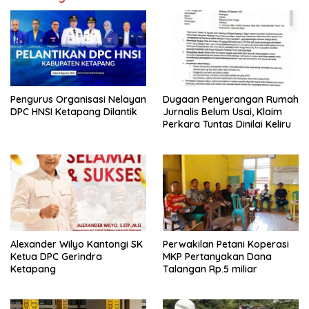
o
p
k
p
Pengurus Organisasi Nelayan
Dugaan Penyerangan Rumah
DPC HNSI Ketapang Dilantik
Jurnalis Belum Usai, Klaim
Perkara Tuntas Dinilai Keliru
Alexander Wilyo Kantongi SK
Perwakilan Petani Koperasi
Ketua DPC Gerindra
MKP Pertanyakan Dana
Ketapang
Talangan Rp.5 miliar