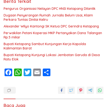
Berita Terkait
Pengurus Organisasi Nelayan DPC HNSI Ketapang Dilantik
Dugaan Penyerangan Rumah Jurnalis Belum Usai, Klaim
Perkara Tuntas Dinilai Keliru
Alexander Wilyo Kantongi SK Ketua DPC Gerindra Ketapang
Perwakilan Petani Koperasi MKP Pertanyakan Dana Talangan
Rp.5 miliar
Bupati Ketapang Sambut Kunjungan Kerja Kapolda
Kalimantan Barat
Bupati Ketapang Kunjungi Lokasi Jembatan Garuda di Desa
Ratu Elok
F
W
T
E
S
ac
h
w
m
h
e
at
itt
ai
ar
b
s
er
l
e
o
A
Baca Juga