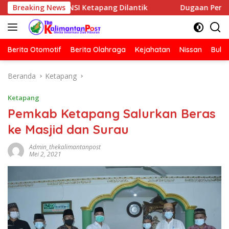
Langsung
C HNSI Ketapang Dilantik
Breaking News
Dugaan Penyerangan Rumah Jur
ke
konten
Berita Otomotif
Berita Olahraga
Kejahatan
Nissan
Bulut
Beranda
Ketapang
Ketapang
Pemkab Ketapang Salurkan Beras
ke Masjid dan Surau
Admin_thekalimantanpost
Mei 2, 2021