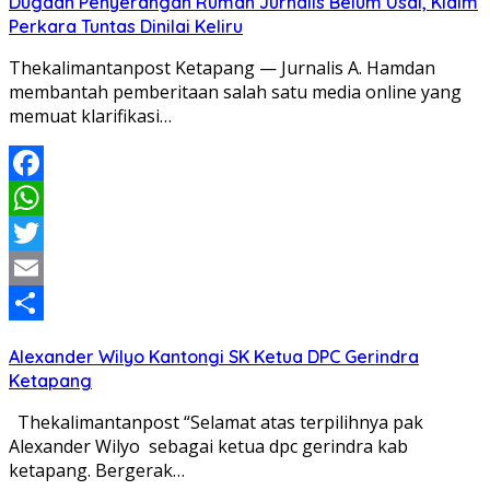
Dugaan Penyerangan Rumah Jurnalis Belum Usai, Klaim
Perkara Tuntas Dinilai Keliru
Thekalimantanpost Ketapang — Jurnalis A. Hamdan
membantah pemberitaan salah satu media online yang
memuat klarifikasi…
Facebook
WhatsApp
Twitter
Email
Share
Alexander Wilyo Kantongi SK Ketua DPC Gerindra
Ketapang
Thekalimantanpost “Selamat atas terpilihnya pak
Alexander Wilyo sebagai ketua dpc gerindra kab
ketapang. Bergerak…