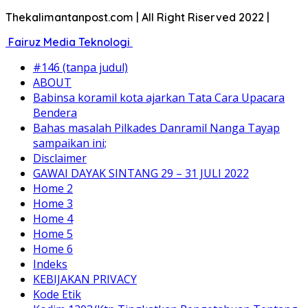
Thekalimantanpost.com | All Right Riserved 2022 |
Fairuz Media Teknologi
#146 (tanpa judul)
ABOUT
Babinsa koramil kota ajarkan Tata Cara Upacara
Bendera
Bahas masalah Pilkades Danramil Nanga Tayap
sampaikan ini;
Disclaimer
GAWAI DAYAK SINTANG 29 – 31 JULI 2022
Home 2
Home 3
Home 4
Home 5
Home 6
Indeks
KEBIJAKAN PRIVACY
Kode Etik