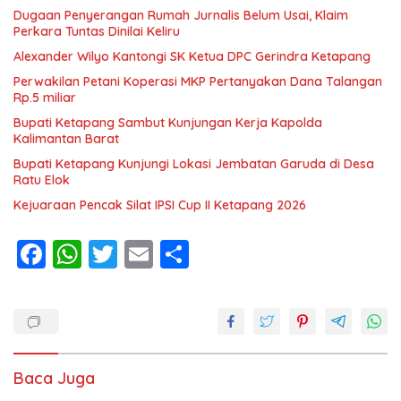
Dugaan Penyerangan Rumah Jurnalis Belum Usai, Klaim
Perkara Tuntas Dinilai Keliru
Alexander Wilyo Kantongi SK Ketua DPC Gerindra Ketapang
Perwakilan Petani Koperasi MKP Pertanyakan Dana Talangan
Rp.5 miliar
Bupati Ketapang Sambut Kunjungan Kerja Kapolda
Kalimantan Barat
Bupati Ketapang Kunjungi Lokasi Jembatan Garuda di Desa
Ratu Elok
Kejuaraan Pencak Silat IPSI Cup II Ketapang 2026
F
W
T
E
S
ac
h
w
m
h
e
at
itt
ai
ar
b
s
er
l
e
o
A
Baca Juga
o
p