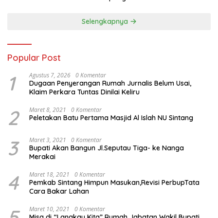
Selengkapnya
Popular Post
1
Agustus 7, 2026
0 Komentar
Dugaan Penyerangan Rumah Jurnalis Belum Usai,
Klaim Perkara Tuntas Dinilai Keliru
2
Maret 8, 2021
0 Komentar
Peletakan Batu Pertama Masjid Al Islah NU Sintang
3
Maret 3, 2021
0 Komentar
Bupati Akan Bangun Jl.Seputau Tiga- ke Nanga
Merakai
4
Maret 18, 2021
0 Komentar
Pemkab Sintang Himpun Masukan,Revisi PerbupTata
Cara Bakar Lahan
5
Maret 10, 2021
0 Komentar
Misa di “Langkau Kita” Rumah Jabatan Wakil Bupati