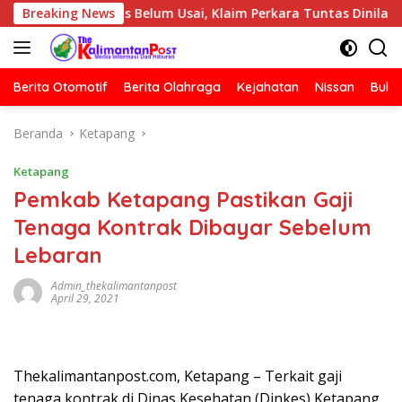
Langsung
 Jurnalis Belum Usai, Klaim Perkara Tuntas Dinilai Keliru
Breaking News
ke
konten
Berita Otomotif
Berita Olahraga
Kejahatan
Nissan
Bulut
Beranda
Ketapang
Ketapang
Pemkab Ketapang Pastikan Gaji
Tenaga Kontrak Dibayar Sebelum
Lebaran
Admin_thekalimantanpost
April 29, 2021
Thekalimantanpost.com, Ketapang – Terkait gaji
tenaga kontrak di Dinas Kesehatan (Dinkes) Ketapang