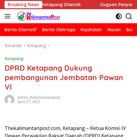
Langsung
SI Ketapang Dilantik
Breaking News
Dugaan Penyerangan Rumah Jurnal
ke
konten
Berita Otomotif
Berita Olahraga
Kejahatan
Nissan
Bulut
Beranda
Ketapang
Ketapang
DPRD Ketapang Dukung
pembangunan Jembatan Pawan
VI
Admin_thekalimantanpost
April 21, 2021
Thekalimantanpost.com, Ketapang – Ketua Komisi IV
Dewan Perwakilan Rakyat Daerah (DPRD) Ketapang,