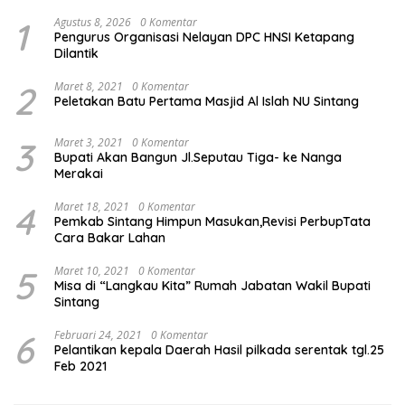
1
Agustus 8, 2026
0 Komentar
Pengurus Organisasi Nelayan DPC HNSI Ketapang
Dilantik
2
Maret 8, 2021
0 Komentar
Peletakan Batu Pertama Masjid Al Islah NU Sintang
3
Maret 3, 2021
0 Komentar
Bupati Akan Bangun Jl.Seputau Tiga- ke Nanga
Merakai
4
Maret 18, 2021
0 Komentar
Pemkab Sintang Himpun Masukan,Revisi PerbupTata
Cara Bakar Lahan
5
Maret 10, 2021
0 Komentar
Misa di “Langkau Kita” Rumah Jabatan Wakil Bupati
Sintang
6
Februari 24, 2021
0 Komentar
Pelantikan kepala Daerah Hasil pilkada serentak tgl.25
Feb 2021