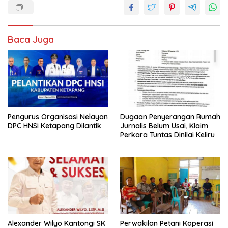
e
at
itt
ai
ar
b
s
er
l
e
o
A
Baca Juga
o
p
k
p
Pengurus Organisasi Nelayan
Dugaan Penyerangan Rumah
DPC HNSI Ketapang Dilantik
Jurnalis Belum Usai, Klaim
Perkara Tuntas Dinilai Keliru
Alexander Wilyo Kantongi SK
Perwakilan Petani Koperasi