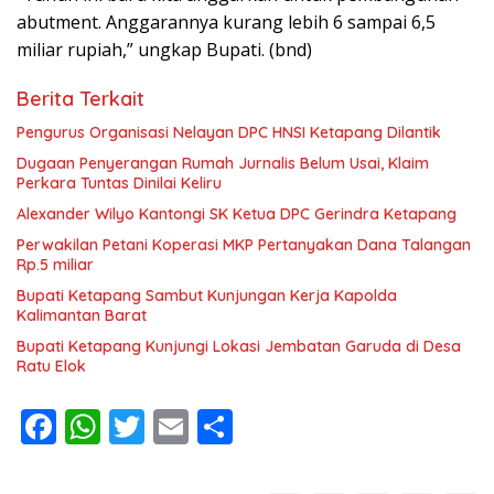
abutment. Anggarannya kurang lebih 6 sampai 6,5
miliar rupiah,” ungkap Bupati. (bnd)
Berita Terkait
Pengurus Organisasi Nelayan DPC HNSI Ketapang Dilantik
Dugaan Penyerangan Rumah Jurnalis Belum Usai, Klaim
Perkara Tuntas Dinilai Keliru
Alexander Wilyo Kantongi SK Ketua DPC Gerindra Ketapang
Perwakilan Petani Koperasi MKP Pertanyakan Dana Talangan
Rp.5 miliar
Bupati Ketapang Sambut Kunjungan Kerja Kapolda
Kalimantan Barat
Bupati Ketapang Kunjungi Lokasi Jembatan Garuda di Desa
Ratu Elok
F
W
T
E
S
ac
h
w
m
h