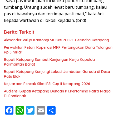
“Saya pas lewat jalan ini ketika pohon itu tumbang
tumbang. Untung sudah lewat baru tumbang, kalau
pas di bawahnya dan tertimpa pasti mati,” kata Adi
kepada wartawan di lokosi kejadian. (bnd)
Berita Terkait
Alexander Wilyo Kantongi SK Ketua DPC Gerindra Ketapang
Perwakilan Petani Koperasi MKP Pertanyakan Dana Talangan
Rp.5 miliar
Bupati Ketapang Sambut Kunjungan Kerja Kapolda
Kalimantan Barat
Bupati Ketapang Kunjungi Lokasi Jembatan Garuda di Desa
Ratu Elok
Kejuaraan Pencak Silat IPSI Cup II Ketapang 2026
Audiensi Bupati Ketapang Dengan PT.Pertamina Patra Niaga
Di Pontianak
F
W
T
E
S