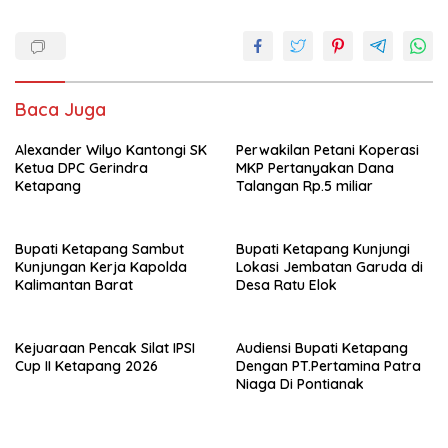
ac
h
w
m
h
e
at
itt
ai
ar
b
s
er
l
e
o
A
Baca Juga
o
p
Alexander Wilyo Kantongi SK
k
p
Perwakilan Petani Koperasi
Ketua DPC Gerindra
MKP Pertanyakan Dana
Ketapang
Talangan Rp.5 miliar
Bupati Ketapang Sambut
Bupati Ketapang Kunjungi
Kunjungan Kerja Kapolda
Lokasi Jembatan Garuda di
Kalimantan Barat
Desa Ratu Elok
Kejuaraan Pencak Silat IPSI
Audiensi Bupati Ketapang
Cup II Ketapang 2026
Dengan PT.Pertamina Patra
Niaga Di Pontianak