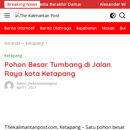
Langsung
an Oknum Media Berakhir Damai
Breaking News
Alexander Wilyo Kant
ke
konten
Berita Otomotif
Berita Olahraga
Kejahatan
Nissan
Bulut
Beranda
Ketapang
Ketapang
Pohon Besar Tumbang di Jalan
Raya kota Ketapang
Admin_thekalimantanpost
April 1, 2021
Thekalimantanpost.com, Ketapang – Satu pohon besar