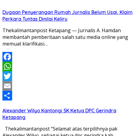
Dugaan Penyerangan Rumah Jurnalis Belum Usai, Klaim
Perkara Tuntas Dinilai Keliru
Thekalimantanpost Ketapang — Jurnalis A. Hamdan
membantah pemberitaan salah satu media online yang
memuat klarifikasi…
Facebook
WhatsApp
Twitter
Email
Share
Alexander Wilyo Kantongi SK Ketua DPC Gerindra
Ketapang
Thekalimantanpost “Selamat atas terpilihnya pak
Alexander Wilyo sebagai ketua dpc gerindra kab