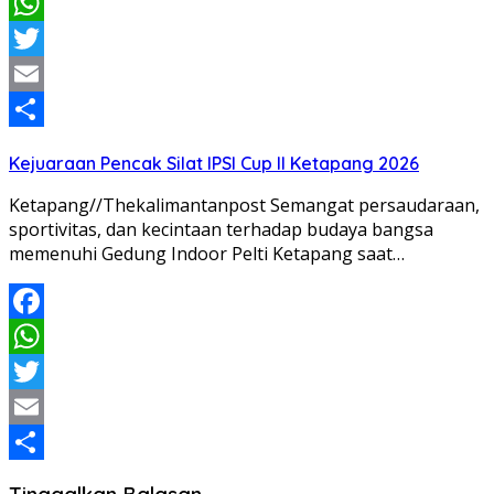
Facebook
WhatsApp
Twitter
Email
Share
Kejuaraan Pencak Silat IPSI Cup II Ketapang 2026
Ketapang//Thekalimantanpost Semangat persaudaraan,
sportivitas, dan kecintaan terhadap budaya bangsa
memenuhi Gedung Indoor Pelti Ketapang saat…
Facebook
WhatsApp
Twitter
Email
Share
Tinggalkan Balasan