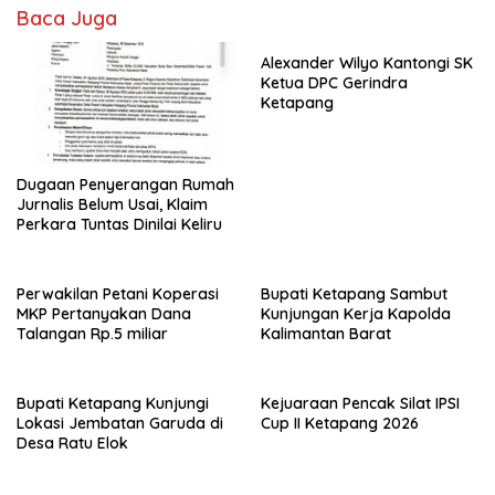
o
A
Baca Juga
o
p
k
p
Alexander Wilyo Kantongi SK
Ketua DPC Gerindra
Ketapang
Dugaan Penyerangan Rumah
Jurnalis Belum Usai, Klaim
Perkara Tuntas Dinilai Keliru
Perwakilan Petani Koperasi
Bupati Ketapang Sambut
MKP Pertanyakan Dana
Kunjungan Kerja Kapolda
Talangan Rp.5 miliar
Kalimantan Barat
Bupati Ketapang Kunjungi
Kejuaraan Pencak Silat IPSI
Lokasi Jembatan Garuda di
Cup II Ketapang 2026
Desa Ratu Elok