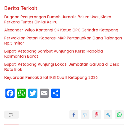
Berita Terkait
Dugaan Penyerangan Rumah Jurnalis Belum Usai, Klaim
Perkara Tuntas Dinilai Keliru
Alexander Wilyo Kantongi SK Ketua DPC Gerindra Ketapang
Perwakilan Petani Koperasi MKP Pertanyakan Dana Talangan
Rp.5 miliar
Bupati Ketapang Sambut Kunjungan Kerja Kapolda
Kalimantan Barat
Bupati Ketapang Kunjungi Lokasi Jembatan Garuda di Desa
Ratu Elok
Kejuaraan Pencak Silat IPSI Cup II Ketapang 2026
F
W
T
E
S
ac
h
w
m
h
e
at
itt
ai
ar
b
s
er
l
e