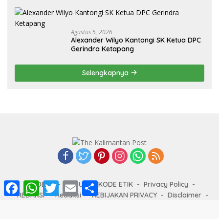
Agustus 5, 2026
Alexander Wilyo Kantongi SK Ketua DPC
Gerindra Ketapang
Selengkapnya
F
W
T
E
S
INDEKS
ABOUT
KODE ETIK
Privacy Policy
a
h
w
m
h
REDAKSI
Redaksi
KEBIJAKAN PRIVACY
Disclaimer
c
a
i
a
a
PEDOMAN SILBER
PEDOMAN MEDIA SIBER
e
t
t
i
r
b
s
t
l
e