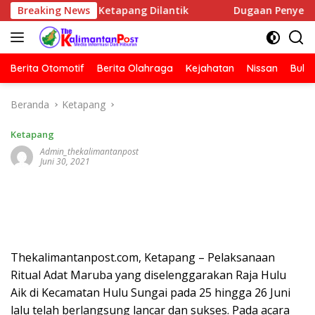
Langsung
NSI Ketapang Dilantik
Breaking News
Dugaan Penyerangan Rumah Jurna
ke
konten
Berita Otomotif
Berita Olahraga
Kejahatan
Nissan
Bulut
Beranda
Ketapang
Ketapang
Admin_thekalimantanpost
Juni 30, 2021
Thekalimantanpost.com, Ketapang – Pelaksanaan
Ritual Adat Maruba yang diselenggarakan Raja Hulu
Aik di Kecamatan Hulu Sungai pada 25 hingga 26 Juni
lalu telah berlangsung lancar dan sukses. Pada acara