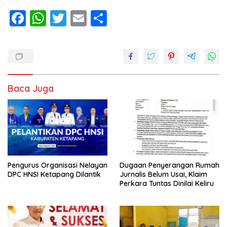
F
W
T
E
S
ac
h
w
m
h
e
at
itt
ai
ar
b
s
er
l
e
o
A
Baca Juga
o
p
k
p
Pengurus Organisasi Nelayan
Dugaan Penyerangan Rumah
DPC HNSI Ketapang Dilantik
Jurnalis Belum Usai, Klaim
Perkara Tuntas Dinilai Keliru