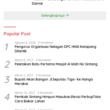
Damai
Selengkapnya
Popular Post
1
Agustus 8, 2026
0 Komentar
Pengurus Organisasi Nelayan DPC HNSI Ketapang
Dilantik
2
Maret 8, 2021
0 Komentar
Peletakan Batu Pertama Masjid Al Islah NU Sintang
3
Maret 3, 2021
0 Komentar
Bupati Akan Bangun Jl.Seputau Tiga- ke Nanga
Merakai
4
Maret 18, 2021
0 Komentar
Pemkab Sintang Himpun Masukan,Revisi PerbupTata
Cara Bakar Lahan