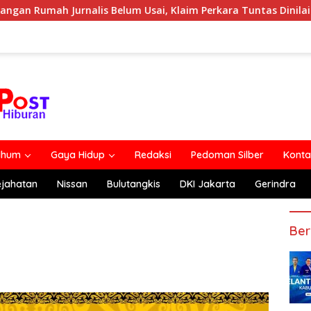
Belum Usai, Klaim Perkara Tuntas Dinilai Keliru
Polem
lhum
Gaya Hidup
Redaksi
Pedoman Silber
Konta
ejahatan
Nissan
Bulutangkis
DKI Jakarta
Gerindra
Ber