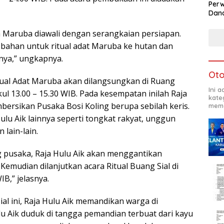
Perw
Dana
ra Maruba diawali dengan serangkaian persiapan.
-bahan untuk ritual adat Maruba ke hutan dan
ya,” ungkapnya.
Oto
tual Adat Maruba akan dilangsungkan di Ruang
Ini 
kul 13.00 – 15.30 WIB. Pada kesempatan inilah Raja
kate
bersikan Pusaka Bosi Koling berupa sebilah keris.
mema
lu Aik lainnya seperti tongkat rakyat, unggun
lain-lain.
 pusaka, Raja Hulu Aik akan menggantikan
emudian dilanjutkan acara Ritual Buang Sial di
IB,” jelasnya.
al ini, Raja Hulu Aik memandikan warga di
lu Aik duduk di tangga pemandian terbuat dari kayu