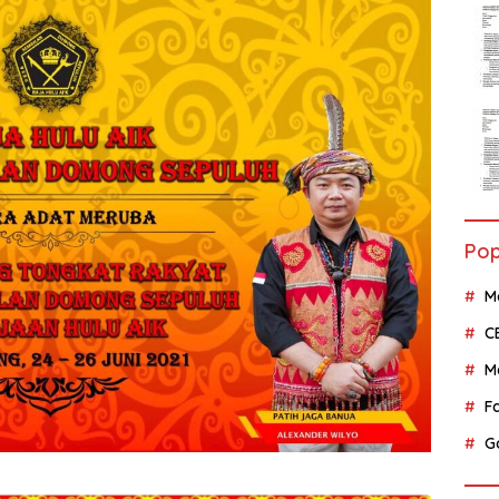
Pop
M
C
M
F
G