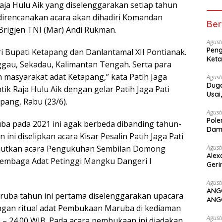
aja Hulu Aik yang diselenggarakan setiap tahun
ni direncanakan acara akan dihadiri Komandan
Ber
 Brigjen TNI (Mar) Andi Rukman.
Agust
Peng
iri Bupati Ketapang dan Danlantamal XII Pontianak.
Keta
gau, Sekadau, Kalimantan Tengah. Serta para
 masyarakat adat Ketapang,” kata Patih Jaga
Agust
Duga
tik Raja Hulu Aik dengan gelar Patih Jaga Pati
Usai
ang, Rabu (23/6).
Agust
Pole
a pada 2021 ini agak berbeda dibanding tahun-
Dam
ni diselipkan acara Kisar Pesalin Patih Jaga Pati
njutkan acara Pengukuhan Sembilan Domong
Agust
Alex
Lembaga Adat Petinggi Mangku Dangeri I
Geri
Agust
ANG
aruba tahun ini pertama diselenggarakan upacara
ANG
engan ritual adat Pembukaan Maruba di kediaman
Agust
30 – 24.00 WIB. Pada acara pembukaan ini diadakan