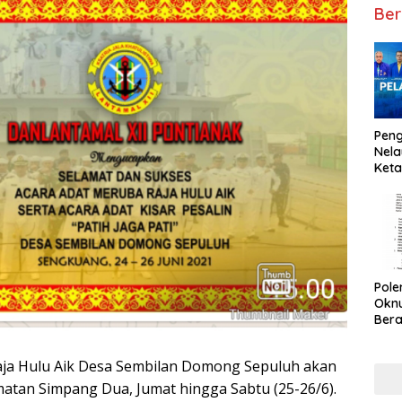
Ber
Peng
Nela
Keta
Pol
Okn
Bera
aja Hulu Aik Desa Sembilan Domong Sepuluh akan
atan Simpang Dua, Jumat hingga Sabtu (25-26/6).