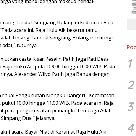
 warga yang mandi dengan maksud hendak
t Timang Tanduk Sengiang Holang di kediaman Raja
“Pada acara ini, Raja Hulu Aik beserta tamu
adat Timang Tanduk Sengiang Holang ini diiringi
 adat,” tuturnya.
Pop
jutkan caata Kisar Pesalin Patih Jaga Pati Desa
1
Raja Huku Air pukul 09.00 hingga 10.00 WIB. Pada
dirinya, Alexander Wilyo Patih Jaga Banua dengan
2
tkan ritual Pengukuhan Mangku Dangeri I Kecamatan
3
pukul 10.00 hingga 11.00 WIB. Pada acara ini Raja
dat para pengurus atau pemangku Lembaga Adat
Simpang Dua,” jelasnya.
4
akni acara Bayar Niat di Keramat Raja Hulu Aik