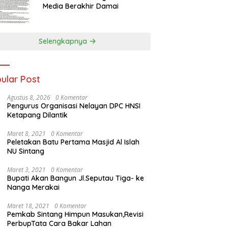
Media Berakhir Damai
Selengkapnya
ular Post
Agustus 8, 2026
0 Komentar
Pengurus Organisasi Nelayan DPC HNSI
Ketapang Dilantik
Maret 8, 2021
0 Komentar
Peletakan Batu Pertama Masjid Al Islah
NU Sintang
Maret 3, 2021
0 Komentar
Bupati Akan Bangun Jl.Seputau Tiga- ke
Nanga Merakai
Maret 18, 2021
0 Komentar
Pemkab Sintang Himpun Masukan,Revisi
PerbupTata Cara Bakar Lahan