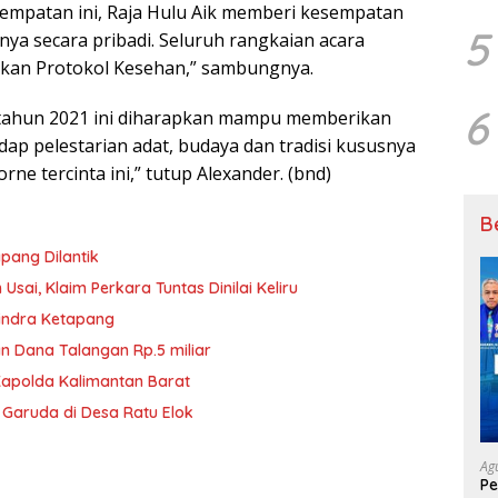
sempatan ini, Raja Hulu Aik memberi kesempatan
5
a secara pribadi. Seluruh rangkaian acara
kan Protokol Kesehan,” sambungnya.
6
 tahun 2021 ini diharapkan mampu memberikan
dap pelestarian adat, budaya dan tradisi kususnya
ne tercinta ini,” tutup Alexander. (bnd)
B
pang Dilantik
ai, Klaim Perkara Tuntas Dinilai Keliru
rindra Ketapang
n Dana Talangan Rp.5 miliar
Kapolda Kalimantan Barat
 Garuda di Desa Ratu Elok
Ag
Pe