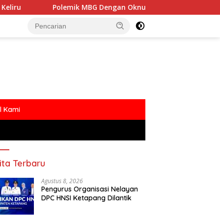
ik MBG Dengan Oknum Media Berakhir Damai
Alexande
l Kami
ita Terbaru
Agustus 8, 2026
Pengurus Organisasi Nelayan
DPC HNSI Ketapang Dilantik