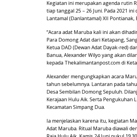
Kegiatan ini merupakan agenda rutin R
tiap tanggal 25 – 26 Juni. Pada 2021 i
Lantamal (Danlantamal) XII Pontianak,
“Acara adat Maruba kali ini akan dihad
Para Domong Adat dari Ketapang, Sang
Ketua DAD (Dewan Adat Dayak-red) dan
Banua, Alexander Wilyo yang akan dilan
kepada Thekalimantanpost.com di Ketap
Alexander mengungkapkan acara Marub
tahun sebelumnya. Lantaran pada tahun i
Desa Sembilan Domong Sepuluh. Dila
Kerajaan Hulu Aik. Serta Pengukuhan 
Kecamatan Simpang Dua.
Ia menjelaskan karena itu, kegiatan M
Adat Maruba. Ritual Maruba diawali d
Raja Hulu Aik, Kamis 24 Juni pukul 19.