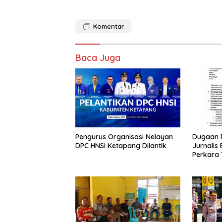
ac
h
w
m
h
e
at
itt
ai
ar
Komentar
b
s
er
l
e
o
A
Baca Juga
o
p
k
p
Pengurus Organisasi Nelayan
Dugaan 
DPC HNSI Ketapang Dilantik
Jurnalis 
Perkara T