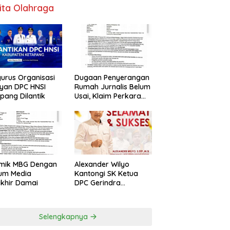
ita Olahraga
urus Organisasi
Dugaan Penyerangan
yan DPC HNSI
Rumah Jurnalis Belum
pang Dilantik
Usai, Klaim Perkara
Tuntas Dinilai Keliru
emik MBG Dengan
Alexander Wilyo
um Media
Kantongi SK Ketua
khir Damai
DPC Gerindra
Ketapang
Selengkapnya