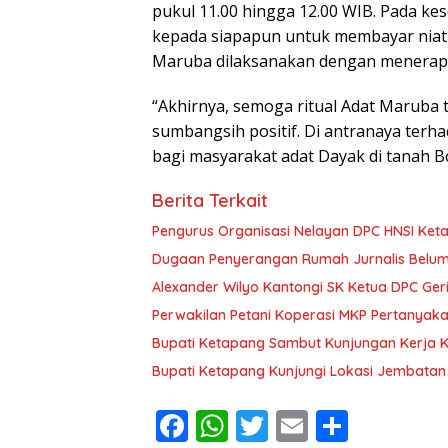
pukul 11.00 hingga 12.00 WIB. Pada ke
kepada siapapun untuk membayar niatny
Maruba dilaksanakan dengan menerap
“Akhirnya, semoga ritual Adat Maruba
sumbangsih positif. Di antranaya terha
bagi masyarakat adat Dayak di tanah Bor
Berita Terkait
Pengurus Organisasi Nelayan DPC HNSI Keta
Dugaan Penyerangan Rumah Jurnalis Belum Us
Alexander Wilyo Kantongi SK Ketua DPC Ge
Perwakilan Petani Koperasi MKP Pertanyaka
Bupati Ketapang Sambut Kunjungan Kerja 
Bupati Ketapang Kunjungi Lokasi Jembatan
F
W
T
E
S