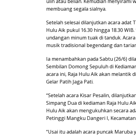
ulin atau belian. Kemudian menyirami
membuang segala sialnya.
Setelah selesai dilanjutkan acara ada
Hulu Aik pukul 16.30 hingga 18.30 WIB. 
undangan minum tuak di tanduk. Acara 
musik tradisional begendang dan tarian
Ia menambahkan pada Sabtu (26/6) dilan
Sembilan Domong Sepuluh di Kediaman 
acara ini, Raja Hulu Aik akan melantik 
Gelar Patih Jaga Pati.
“Setelah acara Kisar Pesalin, dilanju
Simpang Dua di kediaman Raja Hulu Aik 
Hulu Aik akan mengukuhkan secara a
Petinggi Mangku Dangeri I, Kecamatan 
“Usai itu adalah acara puncak Maruba y