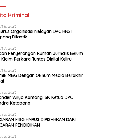
ita Kriminal
us 8, 2026
urus Organisasi Nelayan DPC HNSI
pang Dilantik
us 7, 2026
an Penyerangan Rumah Jurnalis Belum
, Klaim Perkara Tuntas Dinilai Keliru
us 6, 2026
mik MBG Dengan Oknum Media Berakhir
ai
us 5, 2026
ander Wilyo Kantongi SK Ketua DPC
ndra Ketapang
us 5, 2026
GARAN MBG HARUS DIPISAHKAN DARI
GARAN PENDIDIKAN
us 5, 2026