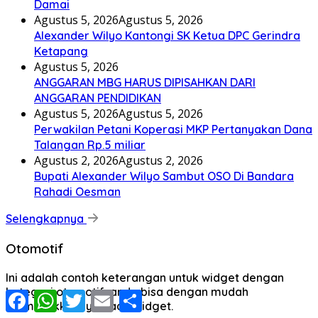
Damai
Agustus 5, 2026
Agustus 5, 2026
Alexander Wilyo Kantongi SK Ketua DPC Gerindra
Ketapang
Agustus 5, 2026
ANGGARAN MBG HARUS DIPISAHKAN DARI
ANGGARAN PENDIDIKAN
Agustus 5, 2026
Agustus 5, 2026
Perwakilan Petani Koperasi MKP Pertanyakan Dana
Talangan Rp.5 miliar
Agustus 2, 2026
Agustus 2, 2026
Bupati Alexander Wilyo Sambut OSO Di Bandara
Rahadi Oesman
Selengkapnya
Otomotif
Ini adalah contoh keterangan untuk widget dengan
kategori otomotif, anda bisa dengan mudah
Facebook
WhatsApp
Twitter
Email
Share
memasukkannya pada widget.