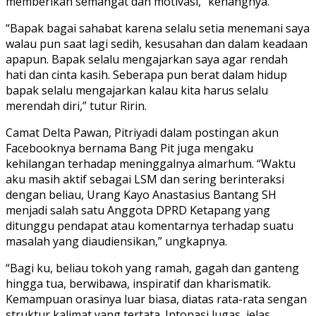
memberikan semangat dan motivasi,” kenangnya.
“Bapak bagai sahabat karena selalu setia menemani saya
walau pun saat lagi sedih, kesusahan dan dalam keadaan
apapun. Bapak selalu mengajarkan saya agar rendah
hati dan cinta kasih. Seberapa pun berat dalam hidup
bapak selalu mengajarkan kalau kita harus selalu
merendah diri,” tutur Ririn.
Camat Delta Pawan, Pitriyadi dalam postingan akun
Facebooknya bernama Bang Pit juga mengaku
kehilangan terhadap meninggalnya almarhum. “Waktu
aku masih aktif sebagai LSM dan sering berinteraksi
dengan beliau, Urang Kayo Anastasius Bantang SH
menjadi salah satu Anggota DPRD Ketapang yang
ditunggu pendapat atau komentarnya terhadap suatu
masalah yang diaudiensikan,” ungkapnya.
“Bagi ku, beliau tokoh yang ramah, gagah dan ganteng
hingga tua, berwibawa, inspiratif dan kharismatik.
Kemampuan orasinya luar biasa, diatas rata-rata sengan
struktur kalimat yang tertata. Intonasi lugas, jelas