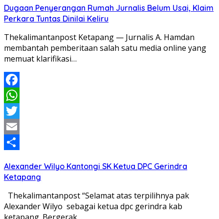
Dugaan Penyerangan Rumah Jurnalis Belum Usai, Klaim
Perkara Tuntas Dinilai Keliru
Thekalimantanpost Ketapang — Jurnalis A. Hamdan
membantah pemberitaan salah satu media online yang
memuat klarifikasi…
Facebook
WhatsApp
Twitter
Email
Share
Alexander Wilyo Kantongi SK Ketua DPC Gerindra
Ketapang
Thekalimantanpost “Selamat atas terpilihnya pak
Alexander Wilyo sebagai ketua dpc gerindra kab
ketapang. Bergerak…