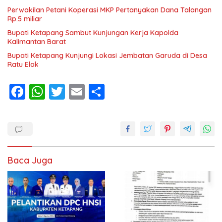
Perwakilan Petani Koperasi MKP Pertanyakan Dana Talangan
Rp.5 miliar
Bupati Ketapang Sambut Kunjungan Kerja Kapolda
Kalimantan Barat
Bupati Ketapang Kunjungi Lokasi Jembatan Garuda di Desa
Ratu Elok
F
W
T
E
S
ac
h
w
m
h
e
at
itt
ai
ar
b
s
er
l
e
o
A
Baca Juga
o
p
k
p