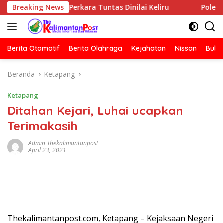
Langsung
ai, Klaim Perkara Tuntas Dinilai Keliru
Breaking News
Polemik MBG 
ke
konten
Berita Otomotif
Berita Olahraga
Kejahatan
Nissan
Bulut
Beranda
Ketapang
Ketapang
Ditahan Kejari, Luhai ucapkan
Terimakasih
Admin_thekalimantanpost
April 23, 2021
Thekalimantanpost.com, Ketapang – Kejaksaan Negeri