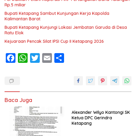
Rp.5 miliar
Bupati Ketapang Sambut Kunjungan Kerja Kapolda
Kalimantan Barat
Bupati Ketapang Kunjungi Lokasi Jembatan Garuda di Desa
Ratu Elok
Kejuaraan Pencak Silat IPSI Cup II Ketapang 2026
F
W
T
E
S
ac
h
w
m
h
e
at
itt
ai
ar
b
s
er
l
e
o
A
Baca Juga
o
p
k
p
Alexander Wilyo Kantongi SK
Ketua DPC Gerindra
Ketapang