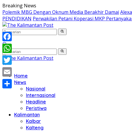
Langsung
Breaking News
ke
Polemik MBG Dengan Oknum Media Berakhir Damai
Alex
konten
PENDIDIKAN
Perwakilan Petani Koperasi MKP Pertanyaka
Facebook
WhatsApp
Twitter
Home
Email
News
Nasional
Share
Internasional
Headline
Peristiwa
Kalimantan
Kalbar
Kalteng