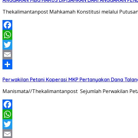
ANGGARAN MBG HARUS DIPISAHKAN DARI ANGGARAN PEND
Thekalimantanpost Mahkamah Konstitusi melalui Putus
Facebook
WhatsApp
Twitter
Email
Share
Perwakilan Petani Koperasi MKP Pertanyakan Dana Talang
Manismata//Thekalimantanpost Sejumlah Perwakilan Pet
Facebook
WhatsApp
Twitter