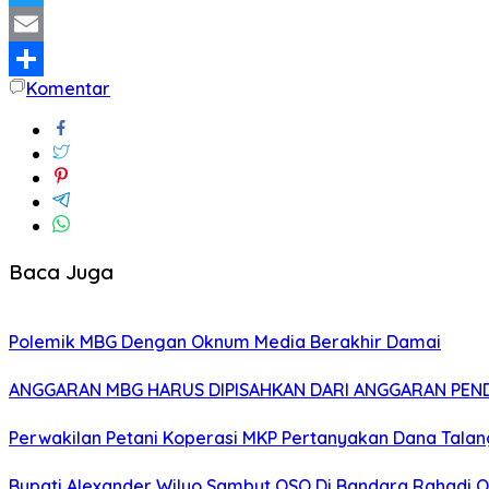
Twitter
Email
Komentar
Share
Baca Juga
Polemik MBG Dengan Oknum Media Berakhir Damai
ANGGARAN MBG HARUS DIPISAHKAN DARI ANGGARAN PEND
Perwakilan Petani Koperasi MKP Pertanyakan Dana Talang
Bupati Alexander Wilyo Sambut OSO Di Bandara Rahadi