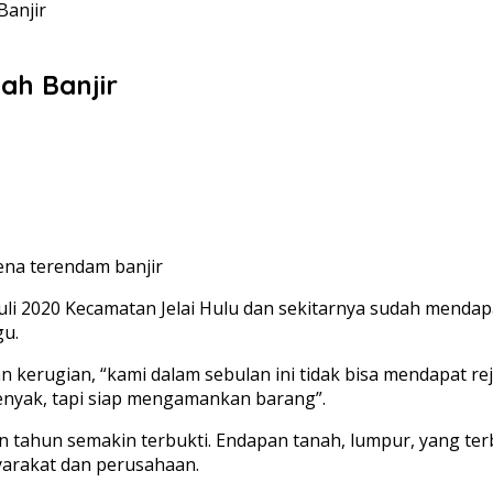
Banjir
ah Banjir
ena terendam banjir
li 2020 Kecamatan Jelai Hulu dan sekitarnya sudah mendapat
gu.
 kerugian, “kami dalam sebulan ini tidak bisa mendapat rejek
nyenyak, tapi siap mengamankan barang”.
in tahun semakin terbukti. Endapan tanah, lumpur, yang ter
yarakat dan perusahaan.